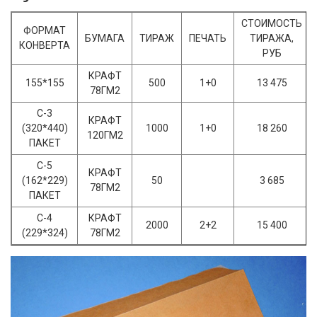
СТОИМОСТЬ
ФОРМАТ
БУМАГА
ТИРАЖ
ПЕЧАТЬ
ТИРАЖА,
КОНВЕРТА
РУБ
КРАФТ
155*155
500
1+0
13 475
78ГМ2
С-3
КРАФТ
(320*440)
1000
1+0
18 260
120ГМ2
ПАКЕТ
С-5
КРАФТ
(162*229)
50
3 685
78ГМ2
ПАКЕТ
С-4
КРАФТ
2000
2+2
15 400
(229*324)
78ГМ2