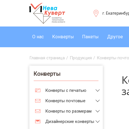
г. Екатеринбу
О нас
Конверты
Пакеты
Другое
Главная страница
/
Продукция
/
Конверты почт
Конверты
К
з
Конверты с печатью
Конверты почтовые
Конверты по размерам
Дизайнерские конверты