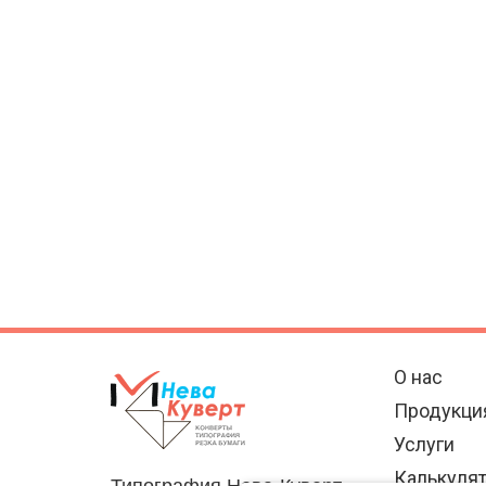
О нас
Продукци
Услуги
Калькуля
Типография Нева-Куверт