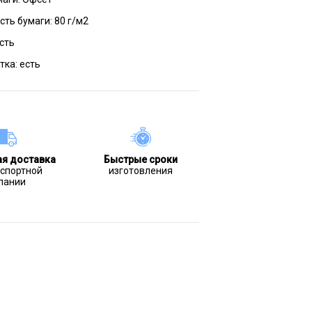
сть бумаги:
80 г/м2
сть
тка:
есть
ая доставка
Быстрые сроки
нспортной
изготовления
пании