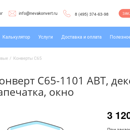
рг
info@nevakonvert.ru
8 (495) 374-63-98
ЗАК
Калькулятор
Услуги
Доставка и оплата
Полезно
овые
/
Конверты C65
онверт С65-1101 АВТ, дек
апечатка, окно
3 12
При заказе