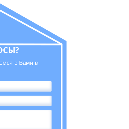
ОСЫ?
емся с Вами в