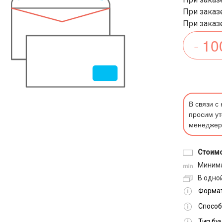
При заказе
При заказе
В связи с
просим ут
менеджер
Стоимо
Минима
В одной
Формат
Способ
Тип бу