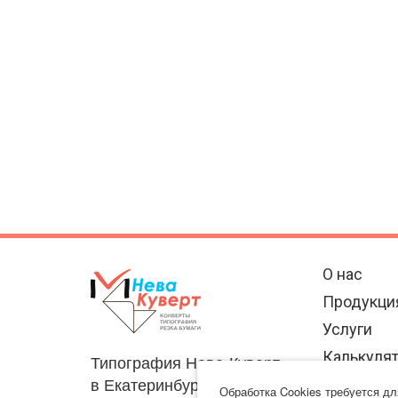
О нас
Продукци
Услуги
Калькуля
Типография Нева-Куверт
в Екатеринбурге
Отзывы
Обработка Cookies требуется д