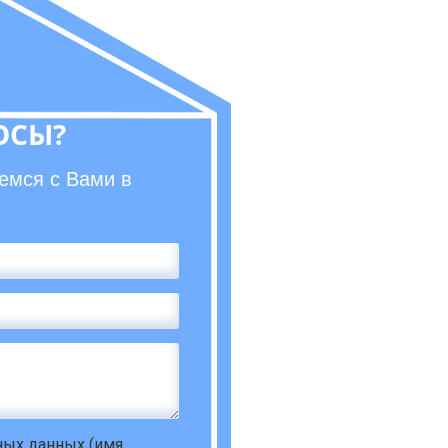
ОСЫ?
емся с Вами в
ьных данных
(имя,