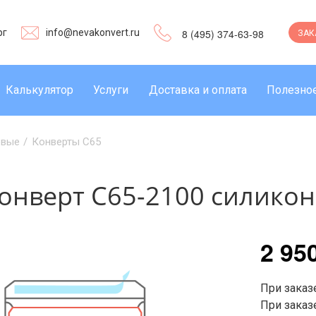
рг
info@nevakonvert.ru
8 (495) 374-63-98
ЗАК
Калькулятор
Услуги
Доставка и оплата
Полезно
овые
/
Конверты C65
онверт С65-2100 силикон
2 95
При заказе
При заказе