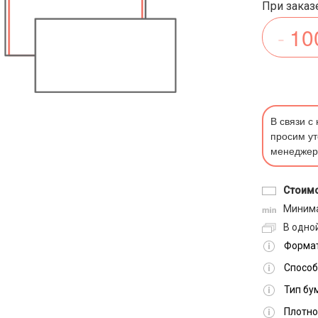
При заказе
В связи с
просим ут
менеджер
Стоимо
Минима
В одной
Формат
Способ
Тип бу
Плотно