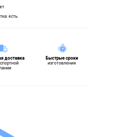
ет
тка:
есть
ая доставка
Быстрые сроки
нспортной
изготовления
пании