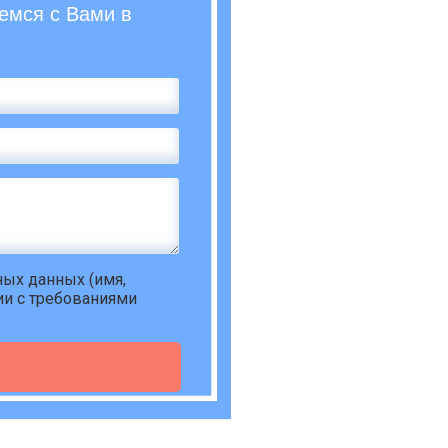
емся с Вами в
ьных данных
(имя,
ии с требованиями