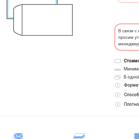
В связи с
просим ут
менеджер
Стоимо
Минима
В одной
Формат
Способ
Плотно